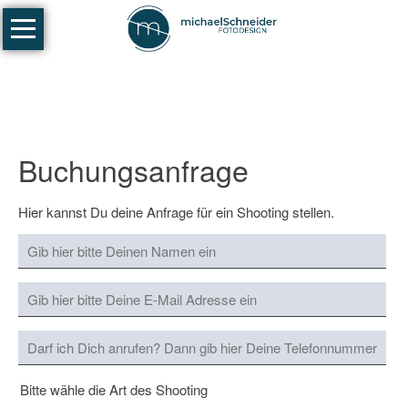
Navigation
Fotografie
überspringen
Portraits
-
Paare
-
Buchungsanfrage
Familien
Businessfotografie
Hier kannst Du deine Anfrage für ein Shooting stellen.
Coaching/Workshops
Fotowalks
Galerien
Portrait
Fotografie
Bitte wähle die Art des Shooting
Stadtlandschaften