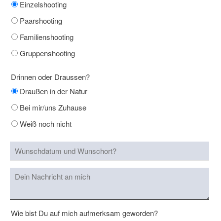
Einzelshooting
Landschaft
Paarshooting
und
Familienshooting
Natur
Gruppenshooting
Digital
Art
Drinnen oder Draussen?
Draußen in der Natur
Info
Bei mir/uns Zuhause
Über
Weiß noch nicht
mich
FAQ
Preise
Gutscheine
Blog
Wie bist Du auf mich aufmerksam geworden?