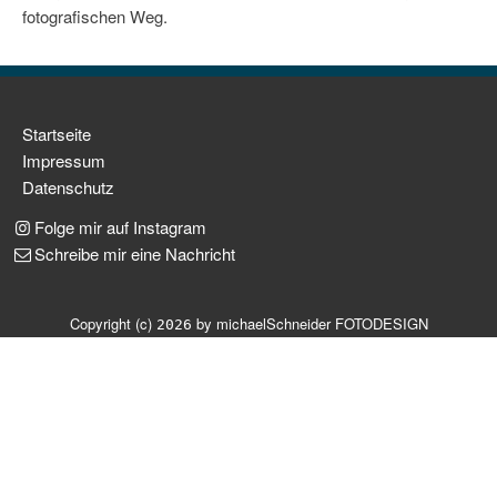
fotografischen Weg.
Landschaft
und
Natur
Navigation
Startseite
Digital
überspringen
Impressum
Art
Datenschutz
Info
Folge mir auf Instagram
Schreibe mir eine Nachricht
Über
mich
Copyright (c)
by michaelSchneider FOTODESIGN
2026
FAQ
Preise
Gutscheine
Blog