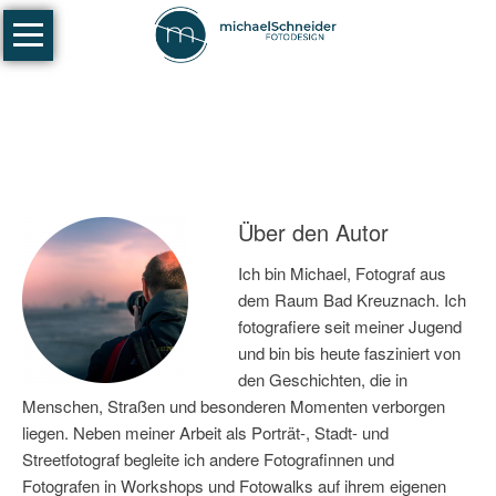
Navigation
Fotografie
überspringen
Portraits
-
Paare
-
Familien
Über den Autor
Businessfotografie
Ich bin Michael, Fotograf aus
Coaching/Workshops
dem Raum Bad Kreuznach. Ich
fotografiere seit meiner Jugend
Fotowalks
und bin bis heute fasziniert von
Galerien
den Geschichten, die in
Menschen, Straßen und besonderen Momenten verborgen
Portrait
liegen. Neben meiner Arbeit als Porträt-, Stadt- und
Fotografie
Streetfotograf begleite ich andere Fotografinnen und
Fotografen in Workshops und Fotowalks auf ihrem eigenen
Stadtlandschaften